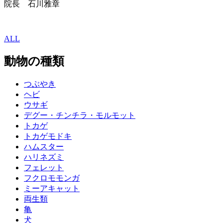
院長 石川雅章
ALL
動物の種類
つぶやき
ヘビ
ウサギ
デグー・チンチラ・モルモット
トカゲ
トカゲモドキ
ハムスター
ハリネズミ
フェレット
フクロモモンガ
ミーアキャット
両生類
亀
犬