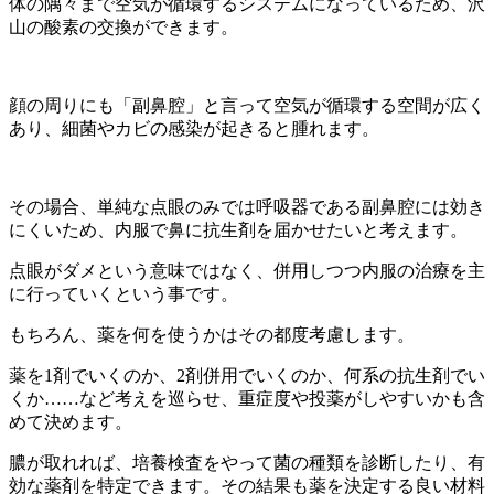
体の隅々まで空気が循環するシステムになっているため、沢
山の酸素の交換ができます。
顔の周りにも「副鼻腔」と言って空気が循環する空間が広く
あり、細菌やカビの感染が起きると腫れます。
その場合、単純な点眼のみでは呼吸器である副鼻腔には効き
にくいため、内服で鼻に抗生剤を届かせたいと考えます。
点眼がダメという意味ではなく、併用しつつ内服の治療を主
に行っていくという事です。
もちろん、薬を何を使うかはその都度考慮します。
薬を1剤でいくのか、2剤併用でいくのか、何系の抗生剤でい
くか……など考えを巡らせ、重症度や投薬がしやすいかも含
めて決めます。
膿が取れれば、培養検査をやって菌の種類を診断したり、有
効な薬剤を特定できます。その結果も薬を決定する良い材料