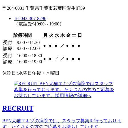
〒264-0031 千葉県千葉市若葉区愛生町59
Tel.043-307-8296
（電話受付9:00～19:00）
診療時間
月
火
水
木
金
土
日
受付 9:00～11:30
／
●
●
●
●
●
●
診療 9:00～12:00
受付 16:00～18:30
／
／
●
●
●
●
●
診療 16:00～19:00
休診日 :水曜日午後・木曜日
RECRUIT
BEN犬猫エキゾの病院では、スタッフ募集を行っておりま
す。たくさんの方のご応募をお待ちしています。