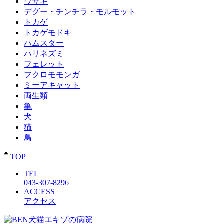
ウサギ
デグー・チンチラ・モルモット
トカゲ
トカゲモドキ
ハムスター
ハリネズミ
フェレット
フクロモモンガ
ミーアキャット
両生類
亀
犬
猫
鳥
TOP
TEL
043-307-8296
ACCESS
アクセス